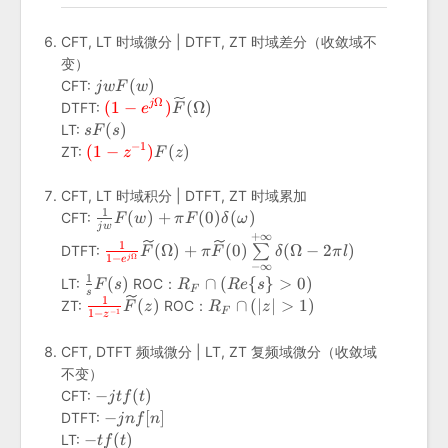
{s_0\}
z_0\vert
R_F
CFT, LT 时域微分 | DTFT, ZT 时域差分（收敛域不
变）
jwF(w)
(
)
CFT:
j
w
F
w
Ω
{\color{red}(1-
(
1
−
)
(
Ω
)
j
DTFT:
e
F
e^{j\Omega})}\widetilde{F}
sF(s)
(
)
LT:
s
F
s
(\Omega)
−
1
{\color{red}
(
1
−
)
(
)
ZT:
z
F
z
(1-
z^{-1})}F(z)
CFT, LT 时域积分 | DTFT, ZT 时域累加
1
\frac{1}
(
)
+
(
0
)
(
)
CFT:
F
w
π
F
δ
ω
j
w
{jw}F(w)+\pi
+
∞
{\color{red}\frac{1}{1-
1
(
Ω
)
+
(
0
)
(
Ω
−
2
)
DTFT:
∑
F
π
F
δ
π
l
F(0)\delta(\omega)
Ω
1
−
e^{j\Omega}}}\widetilde{F}
j
e
−
∞
(\Omega)+\pi\widetilde{F}
1
\frac{1}
R_F\cap(Re\
(
)
∩
(
{
}
>
0
)
LT:
ROC：
F
s
R
R
e
s
F
s
(0)\sum\limits_{-
{s}F(s)
{s\}>0)
1
{\color{red}\frac{1}
R_F\cap(|z|>1)
(
)
∩
(
∣
∣
>
1
)
ZT:
ROC：
F
z
R
z
−
1
F
1
−
z
\infty}^{+\infty}\delta(\Omega-
{1-
2\pi l)
z^{-1}}}\widetilde{F}
CFT, DTFT 频域微分 | LT, ZT 复频域微分（收敛域
(z)
不变）
-
−
(
)
CFT:
j
t
f
t
jtf(t)
-
−
[
]
DTFT:
j
n
f
n
jnf[n]
-
−
(
)
LT:
t
f
t