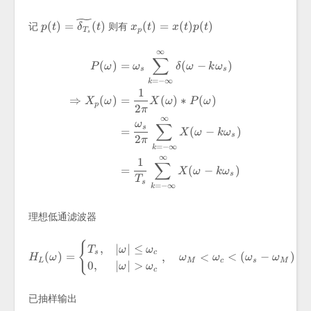
p(t)=\widetilde{\delta_{T_s}}
x_p(t)=x(t)p(t)
(
)
=
(
)
(
)
=
(
)
(
)
记
则有
p
t
δ
t
x
t
x
t
p
t
T
p
s
(t)
∞
\begin{aligned} P(\omega)
∑
(
)
=
(
−
)
P
ω
ω
δ
ω
k
ω
s
s
=
−
∞
k
1
⇒
(
)
=
(
)
∗
(
)
X
ω
X
ω
P
ω
p
2
π
∞
ω
∑
s
=
(
−
)
X
ω
k
ω
s
2
π
=
−
∞
k
∞
1
∑
=
(
−
)
X
ω
k
ω
s
T
s
=
−
∞
k
理想低通滤波器
{
H_L(\omega)=\begin{cases}
,
∣
∣
≤
T
ω
ω
s
c
(
)
=
,
<
<
(
−
)
H
ω
ω
ω
ω
ω
L
M
c
s
M
0
,
∣
∣
>
ω
ω
c
已抽样输出