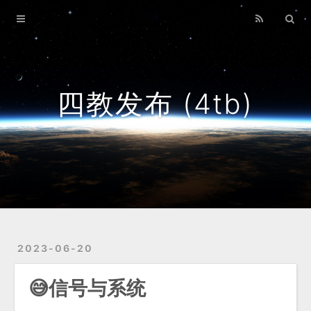
主页
文章
友链
四教发布 (4tb)
关于
2023-06-20
😅信号与系统