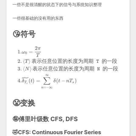
一些不是很清醒的状态下的信号与系统知识整理
一些很基础的没有用的东西
😘符号
2
π
\begin{aligned} 1.&\ome
1
.
=
ω
0
T
2
.
⟨
⟩
T
表示任意位置的长度为周期
T
的一段
3
.
⟨
⟩
N
表示任意位置的长度为周期
N
的一段
∞
∑
4
.
(
)
=
(
−
)
δ
t
δ
t
n
T
T
s
s
=
−
∞
n
😤变换
🤪傅里叶级数 CFS, DFS
🤣CFS: Continuous Fourier Series