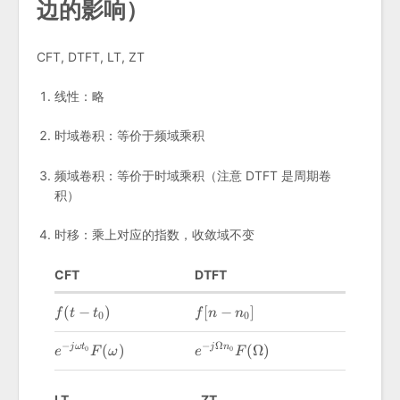
边的影响）
CFT, DTFT, LT, ZT
线性：略
时域卷积：等价于频域乘积
频域卷积：等价于时域乘积（注意 DTFT 是周期卷
积）
时移：乘上对应的指数，收敛域不变
CFT
DTFT
f(t-
f[n-
(
−
)
[
−
]
f
t
t
f
n
n
0
0
t_0)
n_0]
−
−
Ω
e^{-j\omega
e^{-j\Omega
(
)
(
Ω
)
j
ω
t
j
n
0
0
e
F
ω
e
F
t_0}F(\omega)
n_0}F(\Omega)
LT
ZT