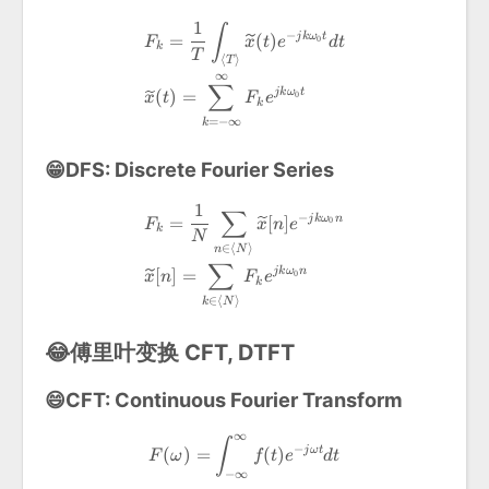
1
\begin{aligned} &F_k=\frac
∫
−
=
(
)
j
k
ω
t
0
F
x
t
e
d
t
k
T
⟨
⟩
T
∞
∑
(
)
=
j
k
ω
t
0
x
t
F
e
k
=
−
∞
k
😁DFS: Discrete Fourier Series
1
∑
\begin{aligned} &F_k=\frac
−
=
[
]
j
k
ω
n
0
F
x
n
e
k
N
∈
⟨
⟩
n
N
∑
[
]
=
j
k
ω
n
0
x
n
F
e
k
∈
⟨
⟩
k
N
😂傅里叶变换 CFT, DTFT
😄CFT: Continuous Fourier Transform
∞
\begin{aligned} &F(\omega)=
∫
−
(
)
=
(
)
j
ω
t
F
ω
f
t
e
d
t
−
∞