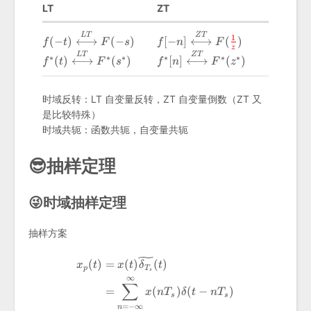
LT
ZT
f(-t)\stackrel{LT}
f[-n]\stackrel{ZT}
L
T
Z
T
1
(
−
)
⟷
(
−
)
[
−
]
⟷
(
)
f
t
F
s
f
n
F
z
{\longleftrightarrow}F(-
{\longleftrightarrow}F({\co
f^*(t)\stackrel{LT}
f^*[n]\stackrel{ZT}
L
T
Z
T
∗
∗
∗
∗
∗
∗
(
)
⟷
(
)
[
]
⟷
(
)
f
t
F
s
f
n
F
z
s)
{z}})
{\longleftrightarrow}F^*
{\longleftrightarrow}F^*
(s^*)
(z^*)
时域反转：LT 自变量反转，ZT 自变量倒数（ZT 又
是比较特殊）
时域共轭：函数共轭，自变量共轭
😎抽样定理
😜时域抽样定理
抽样方案
\begin{aligned} x_p(t)&=x(t
(
)
=
(
)
(
)
x
t
x
t
δ
t
p
T
s
∞
∑
=
(
)
(
−
)
x
n
T
δ
t
n
T
s
s
=
−
∞
n