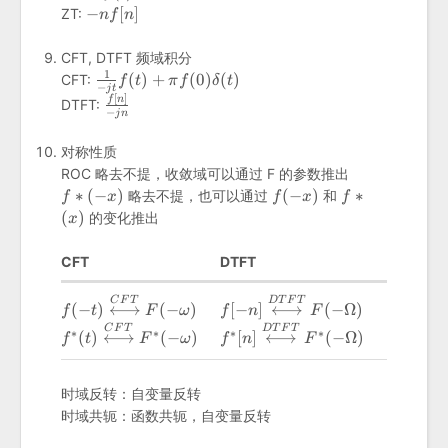
tf(t)
-
−
[
]
ZT:
n
f
n
nf[n]
CFT, DTFT 频域积分
1
\frac{1}{-
(
)
+
(
0
)
(
)
CFT:
f
t
π
f
δ
t
−
j
t
jt}f(t)+\pi
[
]
\frac{f[n]}
f
n
DTFT:
−
j
n
f(0)\delta(t)
{-jn}
对称性质
ROC 略去不提，收敛域可以通过 F 的参数推出
f*
f(-
f*
∗
(
−
)
(
−
)
∗
略去不提，也可以通过
和
f
x
f
x
f
(-
x)
(x)
(
)
的变化推出
x
x)
CFT
DTFT
f(-t)\stackrel{CFT}
f[-n]\stackrel{DTFT}
C
F
T
D
T
F
T
(
−
)
⟷
(
−
)
[
−
]
⟷
(
−
Ω
)
f
t
F
ω
f
n
F
{\longleftrightarrow}F(-
{\longleftrightarrow}F(-
f^*(t)\stackrel{CFT}
f^*[n]\stackrel{DTFT}
C
F
T
D
T
F
T
∗
∗
∗
∗
(
)
⟷
(
−
)
[
]
⟷
(
−
Ω
)
f
t
F
ω
f
n
F
\omega)
\Omega)
{\longleftrightarrow}F^*
{\longleftrightarrow}F^*
(-\omega)
(-\Omega)
时域反转：自变量反转
时域共轭：函数共轭，自变量反转