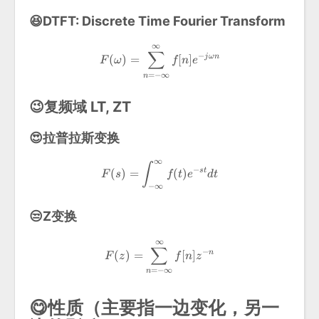
😆DTFT: Discrete Time Fourier Transform
∞
\begin{aligned} &F(\omega)=
∑
−
(
)
=
[
]
j
ω
n
F
ω
f
n
e
=
−
∞
n
😉复频域 LT, ZT
😍拉普拉斯变换
∞
\begin{aligned} &F(s)=\int_{
∫
−
(
)
=
(
)
s
t
F
s
f
t
e
d
t
−
∞
😒Z变换
∞
\begin{aligned} &F(z)=\sum_
∑
−
(
)
=
[
]
n
F
z
f
n
z
=
−
∞
n
😋性质（主要指一边变化，另一