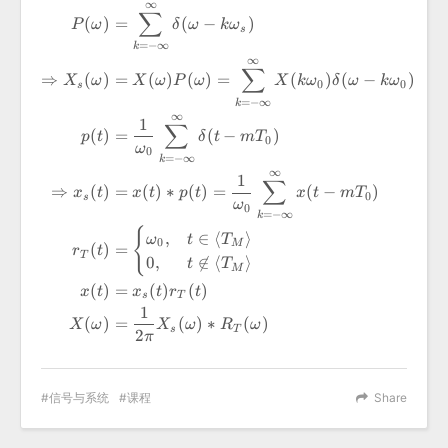
T_M
∞
\begin{aligned} P(\omega)
∑
(
)
=
(
−
)
P
ω
δ
ω
k
ω
s
=
−
∞
k
∞
∑
⇒
(
)
=
(
)
(
)
=
(
)
(
−
)
X
ω
X
ω
P
ω
X
k
ω
δ
ω
k
ω
0
0
s
=
−
∞
k
∞
1
∑
(
)
=
(
−
)
p
t
δ
t
m
T
0
ω
0
=
−
∞
k
∞
1
∑
⇒
(
)
=
(
)
∗
(
)
=
(
−
)
x
t
x
t
p
t
x
t
m
T
0
s
ω
0
=
−
∞
k
{
,
∈
⟨
⟩
ω
t
T
0
M
(
)
=
r
t
T
0
,

∈
⟨
⟩
t
T
M
(
)
=
(
)
(
)
x
t
x
t
r
t
s
T
1
(
)
=
(
)
∗
(
)
X
ω
X
ω
R
ω
s
T
2
π
信号与系统
课程
Share