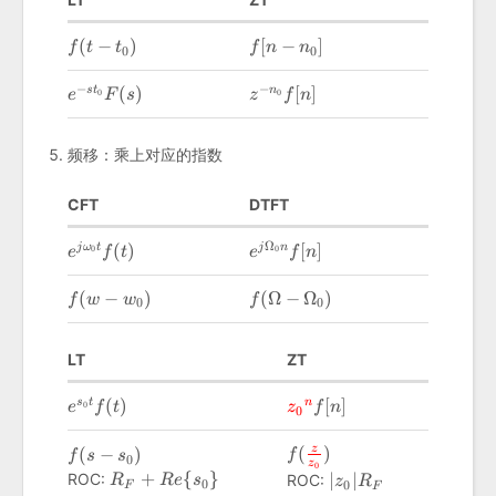
f(t-
f[n-
(
−
)
[
−
]
f
t
t
f
n
n
0
0
t_0)
n_0]
−
−
e^{-
z^{-
(
)
[
]
s
t
n
0
0
e
F
s
z
f
n
st_0}F(s)
n_0}f[n]
频移：乘上对应的指数
CFT
DTFT
Ω
e^{j\omega_0t}f(t)
e^{j\Omega_0n}f[n]
(
)
[
]
j
ω
t
j
n
0
0
e
f
t
e
f
n
f(w-
f(\Omega-
(
−
)
(
Ω
−
Ω
)
f
w
w
f
0
0
w_0)
\Omega_0)
LT
ZT
e^{s_0t}f(t)
{\color{red}
(
)
[
]
s
t
n
0
e
f
t
z
f
n
0
{z_0}^n}f[n]
f({\color{red}\frac{z}
f(s-
(
)
z
(
−
)
f
f
s
s
0
z
0
{z_0}})
s_0)
R_F+Re\
+
{
}
\vert
ROC:
∣
∣
ROC:
R
R
e
s
z
R
0
0
F
F