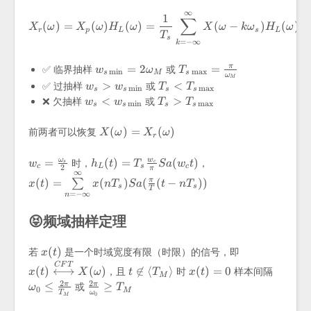
∞
X_r(\omega)=X_p(\omega)H
1
∑
(
)
=
(
)
(
)
=
(
−
)
(
)
X
ω
X
ω
H
ω
X
ω
k
ω
H
ω
r
p
L
s
L
T
s
=
−
∞
k
w_{s\min}
T_{s\max}
=
2
=
π
✅ 临界抽样
或
w
ω
T
m
i
n
m
a
x
s
M
s
ω
M
=
= \frac{\pi}
w_s >
T_s <
>
<
✅ 过抽样
或
w
w
T
T
m
i
n
m
a
x
s
s
s
s
2\omega_M
{\omega_M}
w_{s\min}
T_{s\max}
w_s <
T_s >
<
>
❌ 欠抽样
或
w
w
T
T
m
i
n
m
a
x
s
s
s
s
w_{s\min}
T_{s\max}
X(\omega)=X_r(\omega)
(
)
=
(
)
前两者可以恢复
X
ω
X
ω
r
w_c =
h_L(t)=T_s\frac{w_c}
=
(
)
=
(
)
ω
w
时，
，
w
h
t
T
S
a
w
t
s
c
c
L
s
c
2
π
∞
\frac{\omega_s}
{\pi}Sa(w_ct)
x(t)=\sum\limits_{n=-
(
)
=
(
)
(
(
−
)
)
π
∑
x
t
x
n
T
S
a
t
n
T
s
s
{2}
\infty}^{\infty}x(nT_s)Sa(\frac{\pi}
T
=
−
∞
n
{T}(t-nT_s))
😝频域抽样定理
x(t)
x(t)\overse
(
)
若
是一个时域宽度有限（时限）的信号，即
x
t
{\longleftri
t\not\in
x(t)=0
\omega
C
F
T
(
)
⟷
(
)

∈
⟨
⟩
(
)
=
0
，且
时
样本间隔
x
t
X
ω
t
T
x
t
M
\left<T_M\right>
\frac{
2
2
\frac{2\pi}
≤
≥
π
π
或
ω
T
0
M
{T_M
T
ω
0
M
{\omega_0}\ge